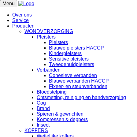
Menu
Over ons
Service
Producten
WONDVERZORGING
Pleisters
Pleisters
Blauwe pleisters HACCP
Kinderpleisters
Sensitive pleisters
Tweedehuidpleisters
Verbanden
Cohesieve verbanden
Blauwe verbanden HACCP
Fixeer- en steunverbanden
Bloedstelping
Ontsmetting, reiniging en handverzorging
Oog
Brand
Spieren & gewrichten
Kompressen & deppers
Insect
KOFFERS
Wettelijke koffers