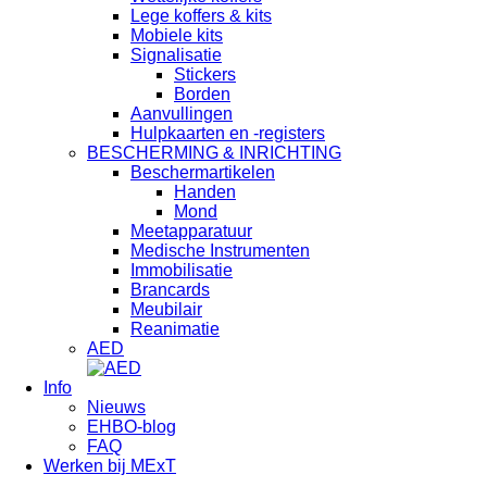
Lege koffers & kits
Mobiele kits
Signalisatie
Stickers
Borden
Aanvullingen
Hulpkaarten en -registers
BESCHERMING & INRICHTING
Beschermartikelen
Handen
Mond
Meetapparatuur
Medische Instrumenten
Immobilisatie
Brancards
Meubilair
Reanimatie
AED
Info
Nieuws
EHBO-blog
FAQ
Werken bij MExT