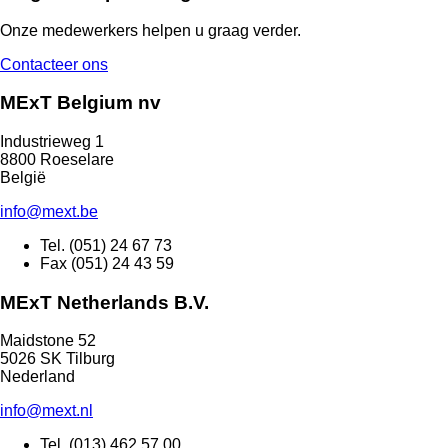
Onze medewerkers helpen u graag verder.
Contacteer ons
MExT Belgium nv
Industrieweg 1
8800 Roeselare
België
info@mext.be
Tel. (051) 24 67 73
Fax (051) 24 43 59
MExT Netherlands B.V.
Maidstone 52
5026 SK Tilburg
Nederland
info@mext.nl
Tel. (013) 462 57 00