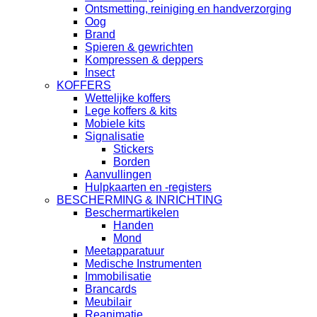
Ontsmetting, reiniging en handverzorging
Oog
Brand
Spieren & gewrichten
Kompressen & deppers
Insect
KOFFERS
Wettelijke koffers
Lege koffers & kits
Mobiele kits
Signalisatie
Stickers
Borden
Aanvullingen
Hulpkaarten en -registers
BESCHERMING & INRICHTING
Beschermartikelen
Handen
Mond
Meetapparatuur
Medische Instrumenten
Immobilisatie
Brancards
Meubilair
Reanimatie