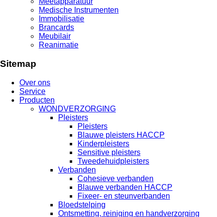
Meetapparatuur
Medische Instrumenten
Immobilisatie
Brancards
Meubilair
Reanimatie
Sitemap
Over ons
Service
Producten
WONDVERZORGING
Pleisters
Pleisters
Blauwe pleisters HACCP
Kinderpleisters
Sensitive pleisters
Tweedehuidpleisters
Verbanden
Cohesieve verbanden
Blauwe verbanden HACCP
Fixeer- en steunverbanden
Bloedstelping
Ontsmetting, reiniging en handverzorging