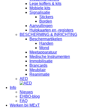
Lege koffers & kits
Mobiele kits
Signalisatie
Stickers
Borden
Aanvullingen
Hulpkaarten en -registers
BESCHERMING & INRICHTING
Beschermartikelen
Handen
Mond
Meetapparatuur
Medische Instrumenten
Immobilisatie
Brancards
Meubilair
Reanimatie
AED
Info
Nieuws
EHBO-blog
FAQ
Werken bij MExT