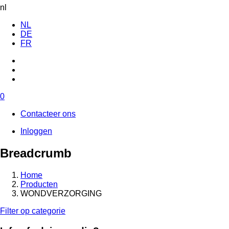
nl
NL
DE
FR
0
Contacteer ons
Inloggen
Breadcrumb
Home
Producten
WONDVERZORGING
Filter op categorie