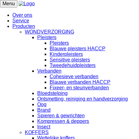
Menu
Over ons
Service
Producten
WONDVERZORGING
Pleisters
Pleisters
Blauwe pleisters HACCP
Kinderpleisters
Sensitive pleisters
Tweedehuidpleisters
Verbanden
Cohesieve verbanden
Blauwe verbanden HACCP
Fixeer- en steunverbanden
Bloedstelping
Ontsmetting, reiniging en handverzorging
Oog
Brand
Spieren & gewrichten
Kompressen & deppers
Insect
KOFFERS
Wettelijke koffers