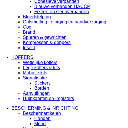
Cohesieve verbanden
Blauwe verbanden HACCP
Fixeer- en steunverbanden
Bloedstelping
Ontsmetting, reiniging en handverzorging
Oog
Brand
Spieren & gewrichten
Kompressen & deppers
Insect
KOFFERS
Wettelijke koffers
Lege koffers & kits
Mobiele kits
Signalisatie
Stickers
Borden
Aanvullingen
Hulpkaarten en -registers
BESCHERMING & INRICHTING
Beschermartikelen
Handen
Mond